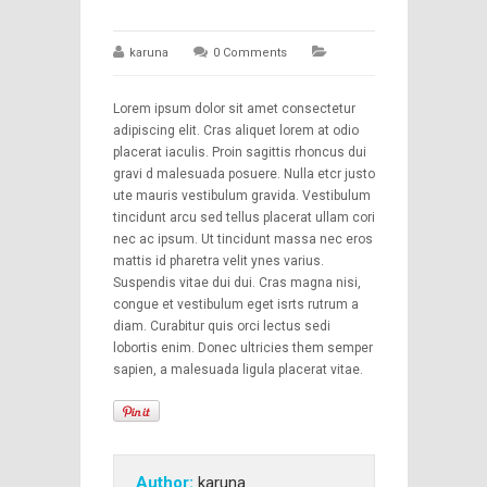
karuna
0 Comments
Lorem ipsum dolor sit amet consectetur
adipiscing elit. Cras aliquet lorem at odio
placerat iaculis. Proin sagittis rhoncus dui
gravi d malesuada posuere. Nulla etcr justo
ute mauris vestibulum gravida. Vestibulum
tincidunt arcu sed tellus placerat ullam cori
nec ac ipsum. Ut tincidunt massa nec eros
mattis id pharetra velit ynes varius.
Suspendis vitae dui dui. Cras magna nisi,
congue et vestibulum eget isrts rutrum a
diam. Curabitur quis orci lectus sedi
lobortis enim. Donec ultricies them semper
sapien, a malesuada ligula placerat vitae.
Author:
karuna