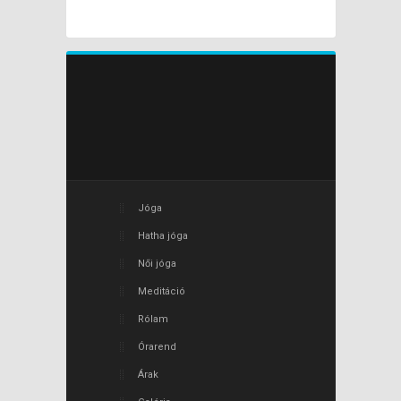
Jóga
Hatha jóga
Női jóga
Meditáció
Rólam
Órarend
Árak